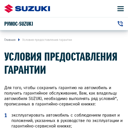
РУМОС-SUZUKI
АВТОМОБИЛИ
г. Тверь, Автодорога Москва - Санкт-
+7 (4822) 36-4822
ВЛАДЕЛЬЦАМ
Главная
Условия предоставления гарантии
Петербург, 165 км
УСЛОВИЯ ПРЕДОСТАВЛЕНИЯ
О КОМПАНИИ
ГАРАНТИИ
КОНТАКТЫ
НОВОСТИ
Для того, чтобы сохранить гарантию на автомобиль и
получить гарантийное обслуживание, Вам, как владельцу
автомобиля SUZUKI, необходимо выполнять ряд условий*,
прописанных в гарантийно-сервисной книжке:
ЗАКАЗАТЬ ЗВОНОК
эксплуатировать автомобиль с соблюдением правил и
положений, указанных в руководстве по эксплуатации и
гарантийно-сервисной книжке;