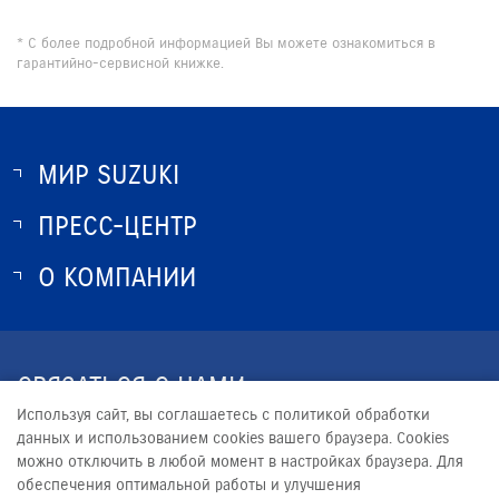
* С более подробной информацией Вы можете ознакомиться в
гарантийно-сервисной книжке.
МИР SUZUKI
ПРЕСС-ЦЕНТР
О SUZUKI
ИСТОРИЯ SUZUKI
О КОМПАНИИ
НОВОСТИ
ПРОГРАММА ЛОЯЛЬНОСТИ
О КОМПАНИИ
КОНТАКТЫ
СВЯЗАТЬСЯ С НАМИ
ЮРИДИЧЕСКАЯ ИНФОРМАЦИЯ
Используя сайт, вы соглашаетесь с политикой обработки
+7 (4822) 36-4822
данных и использованием cookies вашего браузера. Cookies
можно отключить в любой момент в настройках браузера. Для
INFO@RUMOS-SUZUKI.RU
обеспечения оптимальной работы и улучшения