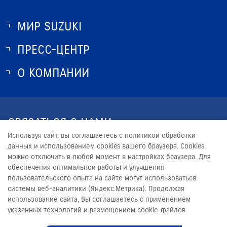
МИР SUZUKI
ПРЕСС-ЦЕНТР
О SUZUKI
ИСТОРИЯ SUZUKI
О КОМПАНИИ
НОВОСТИ
ПРОГРАММА ЛОЯЛЬНОСТИ
О КОМПАНИИ
КОНТАКТЫ
СВЯЗАТЬСЯ С НАМИ
ЮРИДИЧЕСКАЯ ИНФОРМАЦИЯ
Используя сайт, вы соглашаетесь с политикой обработки
+7 (4822) 36-4822
данных и использованием cookies вашего браузера. Cookies
можно отключить в любой момент в настройках браузера. Для
INFO@RUMOS-SUZUKI.RU
обеспечения оптимальной работы и улучшения
пользовательского опыта на сайте могут использоваться
системы веб-аналитики (Яндекс.Метрика). Продолжая
использование сайта, Вы соглашаетесь с применением
указанных технологий и размещением cookie-файлов.
© 2026
РУМОС-SUZUKI