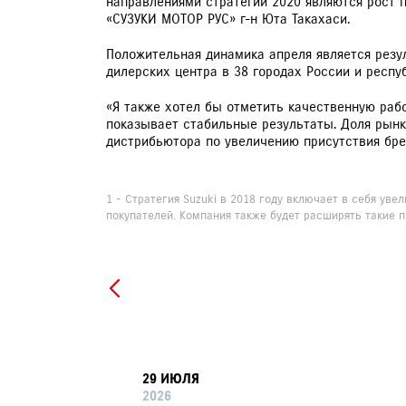
направлениями стратегии 2020 являются рост 
«СУЗУКИ МОТОР РУС» г-н Юта Такахаси.
Положительная динамика апреля является рез
дилерских центра в 38 городах России и респу
«Я также хотел бы отметить качественную раб
показывает стабильные результаты. Доля рынк
дистрибьютора по увеличению присутствия брен
1 - Стратегия Suzuki в 2018 году включает в себя ув
покупателей. Компания также будет расширять такие п
29 ИЮЛЯ
2026