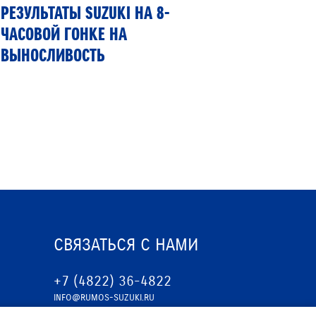
РЕЗУЛЬТАТЫ SUZUKI НА 8-
SUZUKI
ЧАСОВОЙ ГОНКЕ НА
ПЕРВЫЙ
ВЫНОСЛИВОСТЬ
ГИБКИМ
СВЯЗАТЬСЯ С НАМИ
+7 (4822) 36-4822
INFO@RUMOS-SUZUKI.RU