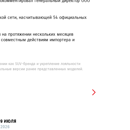
прокомментировал генеральный директор ООО
ской сети, насчитывающей 54 официальных
й на протяжении нескольких месяцев
я совместным действиям импортера и
пании как SUV-бренда и укрепление лояльности
циальные версии ранее представленных моделей.
9 ИЮЛЯ
8 ИЮНЯ
2026
2026