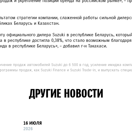
продаж и укрепление позиций бренда на российском рынке», – 
ультатом стратегии компании, слаженной работы сильной дилер
бликах Беларусь и Казахстан.
оту официального дилера Suzuki в республике Беларусь, которы
а в республике достигла 0,38%, что стало возможным благодар
да в республике Беларусь», – добавил г-н Такахаси.
еличение продаж автомобилей Suzuki до 6 500 в год, усиление имиджа ком
рограммы продаж, как Suzuki Finance и Suzuki Trade-in, и выпускать спе
ДРУГИЕ НОВОСТИ
16 ИЮЛЯ
2026