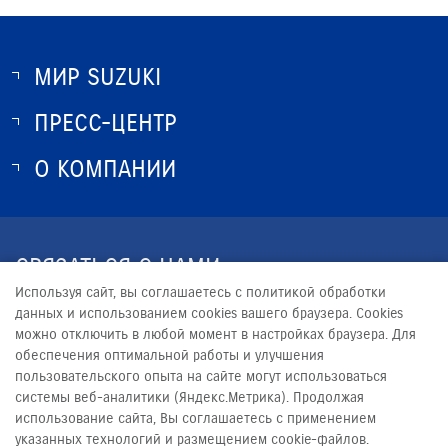
МИР SUZUKI
ПРЕСС-ЦЕНТР
О SUZUKI
ИСТОРИЯ SUZUKI
О КОМПАНИИ
НОВОСТИ
ПРОГРАММА ЛОЯЛЬНОСТИ
О КОМПАНИИ
КОНТАКТЫ
СВЯЗАТЬСЯ С НАМИ
ЮРИДИЧЕСКАЯ ИНФОРМАЦИЯ
Используя сайт, вы соглашаетесь с политикой обработки
+7 (4822) 36-4822
данных и использованием cookies вашего браузера. Cookies
можно отключить в любой момент в настройках браузера. Для
INFO@RUMOS-SUZUKI.RU
обеспечения оптимальной работы и улучшения
пользовательского опыта на сайте могут использоваться
системы веб-аналитики (Яндекс.Метрика). Продолжая
использование сайта, Вы соглашаетесь с применением
указанных технологий и размещением cookie-файлов.
© 2026