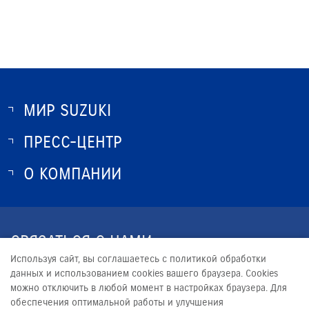
МИР SUZUKI
ПРЕСС-ЦЕНТР
О SUZUKI
ИСТОРИЯ SUZUKI
О КОМПАНИИ
НОВОСТИ
ПРОГРАММА ЛОЯЛЬНОСТИ
О КОМПАНИИ
КОНТАКТЫ
СВЯЗАТЬСЯ С НАМИ
ЮРИДИЧЕСКАЯ ИНФОРМАЦИЯ
Используя сайт, вы соглашаетесь с политикой обработки
+7 (4822) 36-4822
данных и использованием cookies вашего браузера. Cookies
можно отключить в любой момент в настройках браузера. Для
INFO@RUMOS-SUZUKI.RU
обеспечения оптимальной работы и улучшения