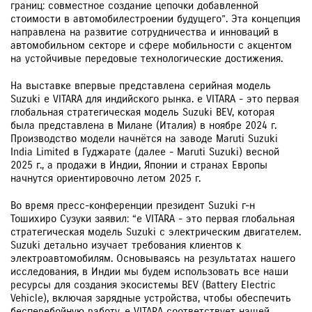
границ: совместное создание цепочки добавленной
стоимости в автомобилестроении будущего”. Эта концепция
направлена на развитие сотрудничества и инноваций в
автомобильном секторе и сфере мобильности с акцентом
на устойчивые передовые технологические достижения.
На выставке впервые представлена серийная модель
Suzuki e VITARA для индийского рынка. e VITARA - это первая
глобальная стратегическая модель Suzuki BEV, которая
была представлена в Милане (Италия) в ноябре 2024 г.
Производство модели начнётся на заводе Maruti Suzuki
India Limited в Гуджарате (далее - Maruti Suzuki) весной
2025 г., а продажи в Индии, Японии и странах Европы
начнутся ориентировочно летом 2025 г.
Во время пресс-конференции президент Suzuki г-н
Тошихиро Сузуки заявил: “e VITARA - это первая глобальная
стратегическая модель Suzuki с электрическим двигателем.
Suzuki детально изучает требования клиентов к
электроавтомобилям. Основываясь на результатах нашего
исследования, в Индии мы будем использовать все наши
ресурсы для создания экосистемы BEV (Battery Electric
Vehicle), включая зарядные устройства, чтобы обеспечить
бесперебойную работу. e VITARA соответствует нашей